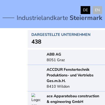
DE
EN
Industrielandkarte
Steiermark
DARGESTELLTE UNTERNEHMEN
438
ABB AG
8051
Graz
ACCDUR Fenstertechnik
Produktions- und Vertriebs
Ges.m.b.H.
8410
Wildon
ace Apparatebau construction
& engineering GmbH