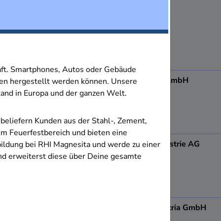
8501
Lieboch
haft. Smartphones, Autos oder Gebäude
ADA Möbelfabrik GmbH
ren hergestellt werden können. Unsere
8184
Anger
tand in Europa und der ganzen Welt.
 beliefern Kunden aus der Stahl-, Zement,
im Feuerfestbereich und bieten eine
Admonter Holzindustrie AG
bildung bei RHI Magnesita und werde zu einer
8911
Admont
nd erweiterst diese über Deine gesamte
AGRANA Fruit Austria GmbH
8200
Gleisdorf