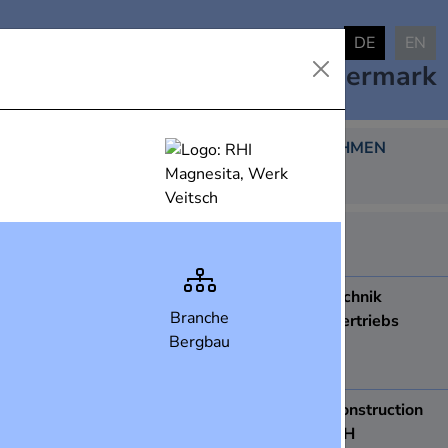
DE
EN
Industrielandkarte
Steiermark
DARGESTELLTE UNTERNEHMEN
438
ABB AG
8051
Graz
ACCDUR Fenstertechnik
Branche
Produktions- und Vertriebs
Bergbau
Ges.m.b.H.
8410
Wildon
ace Apparatebau construction
& engineering GmbH