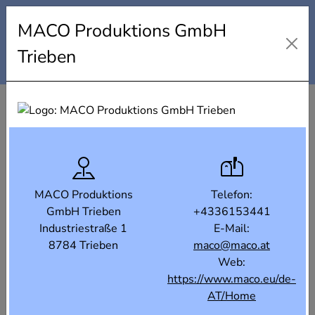
Industrielandkarte Steiermark
MACO Produktions GmbH
Karte
Liste
Filter
Trieben
MACO Produktions
Telefon:
GmbH Trieben
+4336153441
Industriestraße 1
E-Mail:
8784 Trieben
maco@maco.at
Web:
https://www.maco.eu/de-
AT/Home