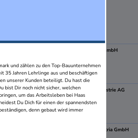
8501
Lieboch
ADA Möbelfabrik GmbH
8184
Anger
iermark und zählen zu den Top-Bauunternehmen
it 35 Jahren Lehrlinge aus und beschäftigen
en unserer Kunden beteiligt. Du hast die
 bist Dir noch nicht sicher, welchen
Admonter Holzindustrie AG
bringen, um das Arbeitsleben bei Haas
8911
Admont
cheidest Du Dich für einen der spannendsten
beständigen, denn gebaut wird immer
AGRANA Fruit Austria GmbH
8200
Gleisdorf