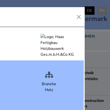
DE
EN
Industrielandkarte
Steiermark
DARGESTELLTE UNTERNEHMEN
438
ABB AG
8051
Graz
ACCDUR Fenstertechnik
Produktions- und Vertriebs
Branche
Ges.m.b.H.
Holz
8410
Wildon
ace Apparatebau construction
& engineering GmbH