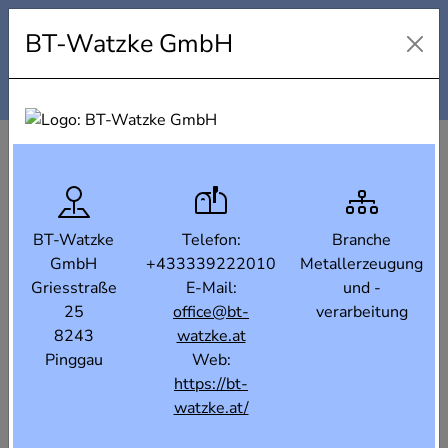
Industrielandkarte Steiermark
BT-Watzke GmbH
Karte
Liste
Filter
BT-Watzke
Telefon:
Branche
GmbH
+433339222010
Metallerzeugung
Griesstraße
E-Mail:
und -
25
office@bt-
verarbeitung
8243
watzke.at
Pinggau
Web:
https://bt-
watzke.at/