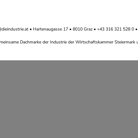
ice@dieindustrie.at • Hartenaugasse 17 • 8010 Graz • +43 316 321 528 0
 gemeinsame Dachmarke der Industrie der Wirtschaftskammer Steiermark u