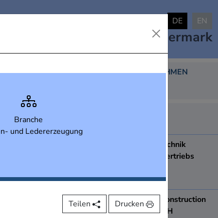
DE
EN
Industrielandkarte
Steiermark
DARGESTELLTE UNTERNEHMEN
438
ABB AG
Branche
8051
Graz
ien- und Ledererzeugung
ACCDUR Fenstertechnik
Produktions- und Vertriebs
Ges.m.b.H.
8410
Wildon
ace Apparatebau construction
Teilen
Drucken
& engineering GmbH