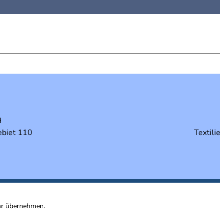
H
biet 110
Textil
hr übernehmen.