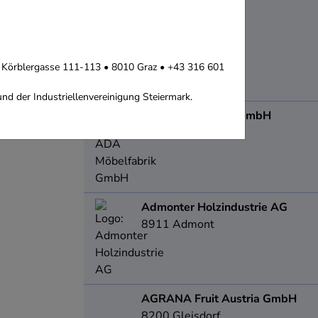
8501
Lieboch
 • Körblergasse 111-113 • 8010 Graz • +43 316 601
nd der Industriellenvereinigung Steiermark.
ADA Möbelfabrik GmbH
8184
Anger
Admonter Holzindustrie AG
8911
Admont
AGRANA Fruit Austria GmbH
8200
Gleisdorf