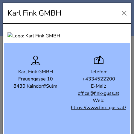
Industrielandkarte Steiermark
Karl Fink GMBH
Karte
Liste
Filter
Karl Fink GMBH
Telefon:
Frauengasse 10
+4334522200
8430 Kaindorf/Sulm
E-Mail:
office@fink-guss.at
Web:
https://www.fink-guss.at/