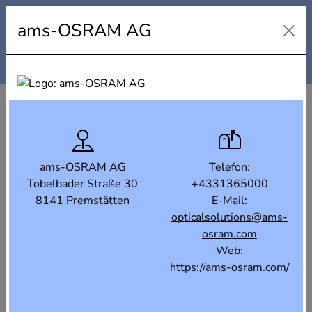
Industrielandkarte Steiermark
ams-OSRAM AG
Karte
Liste
Filter
ams-OSRAM AG
Telefon:
Tobelbader Straße 30
+4331365000
8141 Premstätten
E-Mail:
opticalsolutions@ams-
osram.com
Web:
https://ams-osram.com/