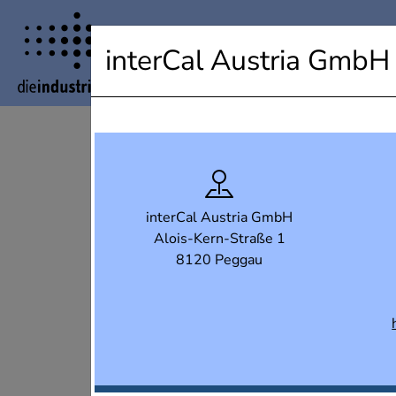
Industrielandkarte Steiermark
interCal Austria GmbH
interCal Austria GmbH
Alois-Kern-Straße 1
8120 Peggau