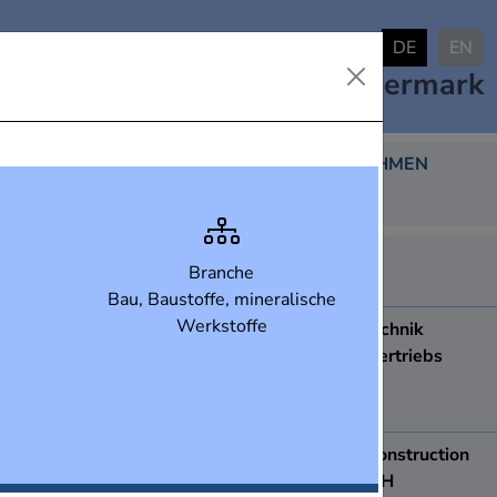
DE
EN
Industrielandkarte
Steiermark
DARGESTELLTE UNTERNEHMEN
438
ABB AG
Branche
8051
Graz
Bau, Baustoffe, mineralische
Werkstoffe
ACCDUR Fenstertechnik
Produktions- und Vertriebs
Ges.m.b.H.
8410
Wildon
ace Apparatebau construction
& engineering GmbH