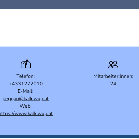
Telefon:
Mitarbeiter:innen:
+4331272010
24
E-Mail:
peggau@kalk.wup.at
Web:
https://www.kalk.wup.at