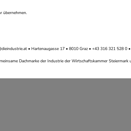
hr übernehmen.
ice@dieindustrie.at • Hartenaugasse 17 • 8010 Graz • +43 316 321 528 0
 gemeinsame Dachmarke der Industrie der Wirtschaftskammer Steiermark u