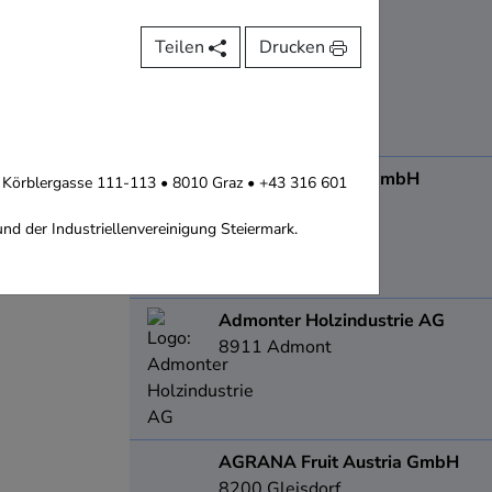
8501
Lieboch
Teilen
Drucken
ADA Möbelfabrik GmbH
 • Körblergasse 111-113 • 8010 Graz • +43 316 601
8184
Anger
nd der Industriellenvereinigung Steiermark.
Admonter Holzindustrie AG
8911
Admont
AGRANA Fruit Austria GmbH
8200
Gleisdorf