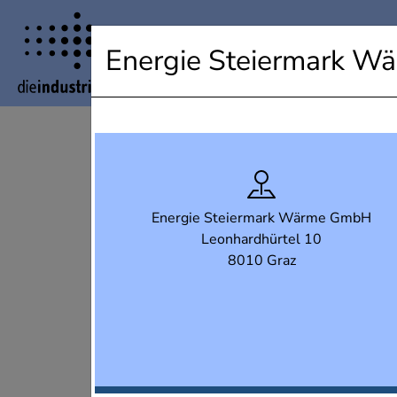
Industrielandkarte Steiermark
Energie Steiermark 
Energie Steiermark Wärme GmbH
Leonhardhürtel 10
8010 Graz