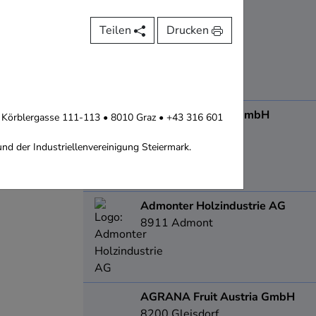
8501
Lieboch
Teilen
Drucken
ADA Möbelfabrik GmbH
 • Körblergasse 111-113 • 8010 Graz • +43 316 601
8184
Anger
nd der Industriellenvereinigung Steiermark.
Admonter Holzindustrie AG
8911
Admont
AGRANA Fruit Austria GmbH
8200
Gleisdorf