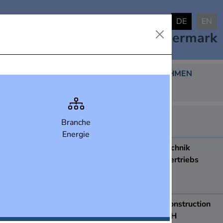
DE
EN
Industrielandkarte
Steiermark
DARGESTELLTE UNTERNEHMEN
438
ABB AG
Branche
8051
Graz
Energie
ACCDUR Fenstertechnik
Produktions- und Vertriebs
Ges.m.b.H.
8410
Wildon
ace Apparatebau construction
& engineering GmbH