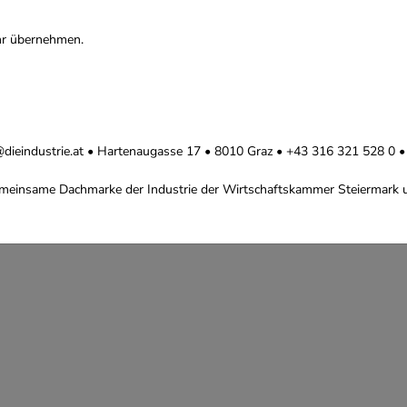
hr übernehmen.
ice@dieindustrie.at • Hartenaugasse 17 • 8010 Graz • +43 316 321 528 0
 gemeinsame Dachmarke der Industrie der Wirtschaftskammer Steiermark u