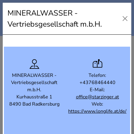
Industrielandkarte Steiermark
MINERALWASSER -
Karte
Liste
Filter
Vertriebsgesellschaft m.b.H.
MINERALWASSER -
Telefon:
Vertriebsgesellschaft
+43768464440
m.b.H.
E-Mail:
Kurhausstraße 1
office@starzinger.at
8490 Bad Radkersburg
Web:
https://www.longlife.at/de/