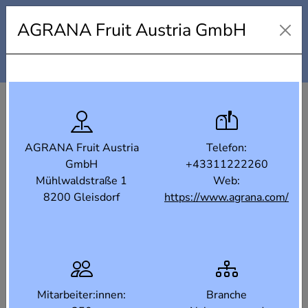
Industrielandkarte Steiermark
AGRANA Fruit Austria GmbH
Karte
Liste
Filter
AGRANA Fruit Austria
Telefon:
GmbH
+43311222260
Mühlwaldstraße 1
Web:
8200 Gleisdorf
https://www.agrana.com/
Mitarbeiter:innen:
Branche