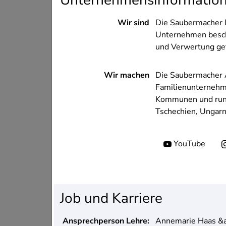
Unternehmensinformatio
Wir sind
Die Saubermacher D
Unternehmen beschä
und Verwertung gef
Wir machen
Die Saubermacher A
Familienunternehme
Kommunen und rund 
Tschechien, Ungarn
Soziale Medien
YouTube
Job und Karriere
Ansprechperson Lehre:
Annemarie Haas &