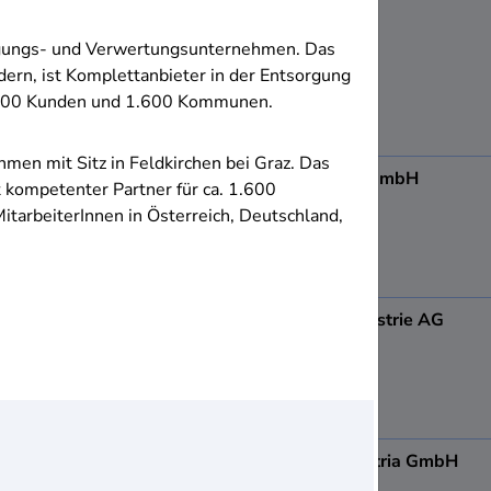
8501
Lieboch
orgungs- und Verwertungsunternehmen. Das
ern, ist Komplettanbieter in der Entsorgung
42.000 Kunden und 1.600 Kommunen.
men mit Sitz in Feldkirchen bei Graz. Das
ADA Möbelfabrik GmbH
kompetenter Partner für ca. 1.600
8184
Anger
arbeiterInnen in Österreich, Deutschland,
Admonter Holzindustrie AG
8911
Admont
AGRANA Fruit Austria GmbH
8200
Gleisdorf