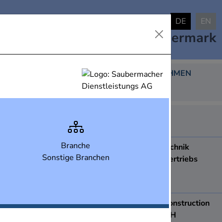
DE
EN
Industrielandkarte
Steiermark
DARGESTELLTE UNTERNEHMEN
438
ABB AG
8051
Graz
Branche
ACCDUR Fenstertechnik
Sonstige Branchen
Produktions- und Vertriebs
Ges.m.b.H.
8410
Wildon
ace Apparatebau construction
& engineering GmbH