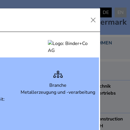
DE
EN
Industrielandkarte
Steiermark
DARGESTELLTE UNTERNEHMEN
438
ABB AG
8051
Graz
Branche
ACCDUR Fenstertechnik
Metallerzeugung und -verarbeitung
Produktions- und Vertriebs
it:
Ges.m.b.H.
8410
Wildon
ace Apparatebau construction
& engineering GmbH