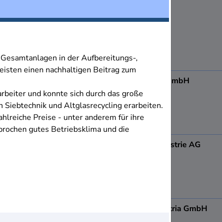
8501
Lieboch
d Gesamtanlagen in der Aufbereitungs-,
isten einen nachhaltigen Beitrag zum
ADA Möbelfabrik GmbH
8184
Anger
rbeiter und konnte sich durch das große
Siebtechnik und Altglasrecycling erarbeiten.
hlreiche Preise - unter anderem für ihre
prochen gutes Betriebsklima und die
Admonter Holzindustrie AG
8911
Admont
AGRANA Fruit Austria GmbH
8200
Gleisdorf