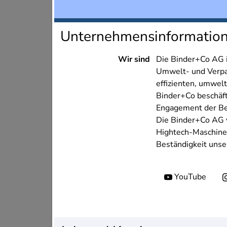
Unternehmensinformatio
Wir sind
Die Binder+Co AG is
Umwelt- und Verpac
effizienten, umwe
Binder+Co beschäft
Engagement der Bel
Die Binder+Co AG v
Hightech-Maschinen
Beständigkeit unse
Soziale Medien
YouTube