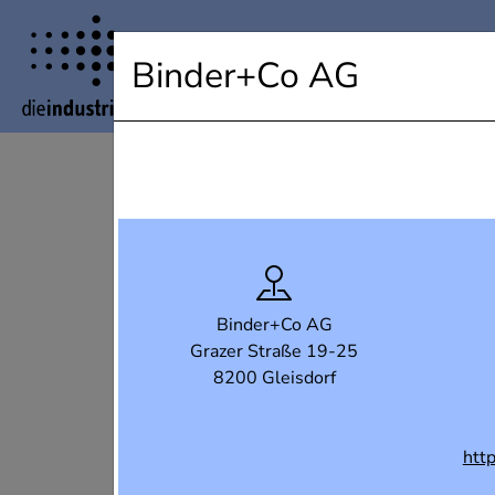
Industrielandkarte Steiermark
Binder+Co AG
Binder+Co AG
Grazer Straße 19-25
8200 Gleisdorf
htt