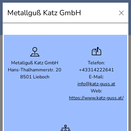
Industrielandkarte Steiermark
Metallguß Katz GmbH
Karte
Liste
Filter
Metallguß Katz GmbH
Telefon:
Hans-Thalhammerstr. 20
+43314222641
8501 Lieboch
E-Mail:
info@katz-guss.at
Web:
https://www.katz-guss.at/