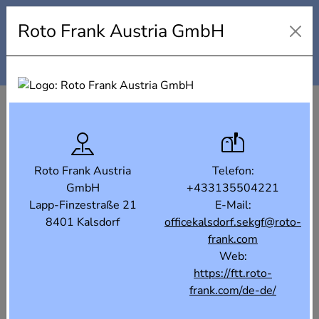
Industrielandkarte Steiermark
Roto Frank Austria GmbH
Karte
Liste
Filter
Roto Frank Austria
Telefon:
GmbH
+433135504221
Lapp-Finzestraße 21
E-Mail:
8401 Kalsdorf
officekalsdorf.sekgf@roto-
frank.com
Web:
https://ftt.roto-
frank.com/de-de/