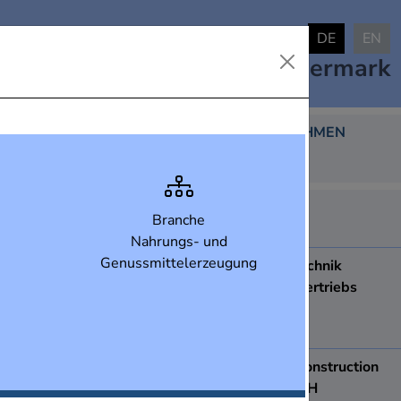
DE
EN
Industrielandkarte
Steiermark
DARGESTELLTE UNTERNEHMEN
438
ABB AG
Branche
8051
Graz
Nahrungs- und
Genussmittelerzeugung
ACCDUR Fenstertechnik
Produktions- und Vertriebs
Ges.m.b.H.
8410
Wildon
ace Apparatebau construction
& engineering GmbH