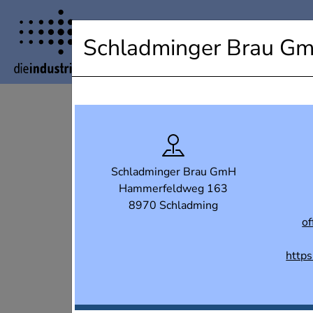
Industrielandkarte Steiermark
Schladminger Brau G
Schladminger Brau GmH
Hammerfeldweg 163
8970 Schladming
of
https