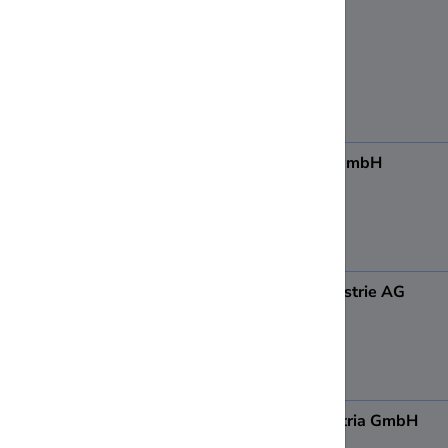
8501
Lieboch
ADA Möbelfabrik GmbH
8184
Anger
Admonter Holzindustrie AG
8911
Admont
AGRANA Fruit Austria GmbH
8200
Gleisdorf