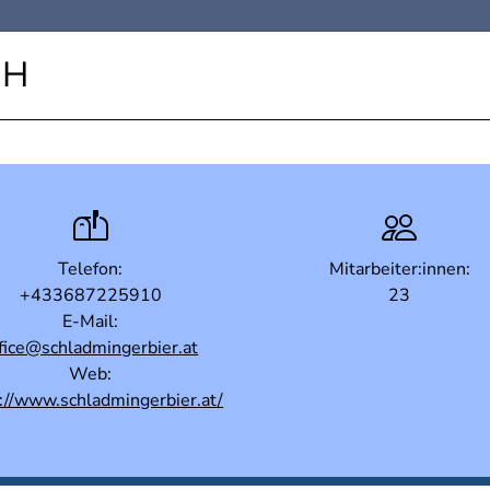
mH
Telefon:
Mitarbeiter:innen:
+433687225910
23
E-Mail:
fice@schladmingerbier.at
Web:
://www.schladmingerbier.at/