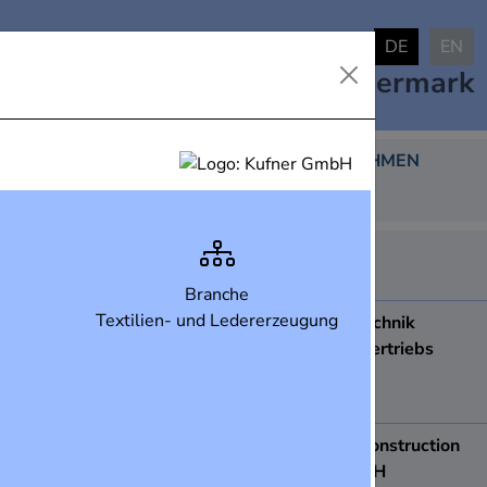
DE
EN
Industrielandkarte
Steiermark
DARGESTELLTE UNTERNEHMEN
438
ABB AG
8051
Graz
Branche
Textilien- und Ledererzeugung
ACCDUR Fenstertechnik
Produktions- und Vertriebs
Ges.m.b.H.
8410
Wildon
ace Apparatebau construction
& engineering GmbH