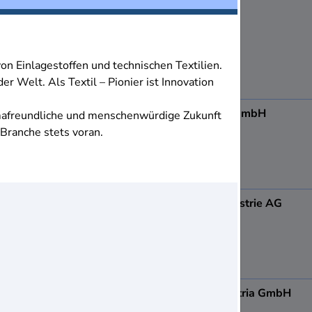
8501
Lieboch
on Einlagestoffen und technischen Textilien.
r Welt. Als Textil – Pionier ist Innovation
ADA Möbelfabrik GmbH
mafreundliche und menschenwürdige Zukunft
8184
Anger
 Branche stets voran.
Admonter Holzindustrie AG
8911
Admont
AGRANA Fruit Austria GmbH
8200
Gleisdorf