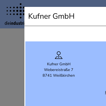
Industrielandkarte Steiermark
Kufner GmbH
Kufner GmbH
Webereistraße 7
8741 Weißkirchen