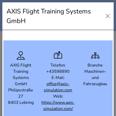
Industrielandkarte Steiermark
AXIS Flight Training Systems
Karte
Liste
Filter
GmbH
AXIS Flight
Telefon:
Branche
Training
+43598890
Maschinen-
Systems
E-Mail:
und
GmbH
office@axis-
Fahrzeugbau
Philipsstraße
simulation.com
27
Web:
8403 Lebring
https://www.axis-
simulation.com/