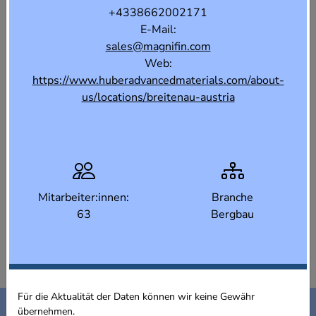
+4338662002171
E-Mail:
sales@magnifin.com
Web:
https://www.huberadvancedmaterials.com/about-
us/locations/breitenau-austria
Mitarbeiter:innen:
Branche
63
Bergbau
Für die Aktualität der Daten können wir keine Gewähr
Kontakt
Impressum
übernehmen.