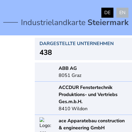
DE
EN
Industrielandkarte
Steiermark
DARGESTELLTE UNTERNEHMEN
438
ABB AG
8051
Graz
ACCDUR Fenstertechnik
Produktions- und Vertriebs
Ges.m.b.H.
8410
Wildon
ace Apparatebau construction
& engineering GmbH